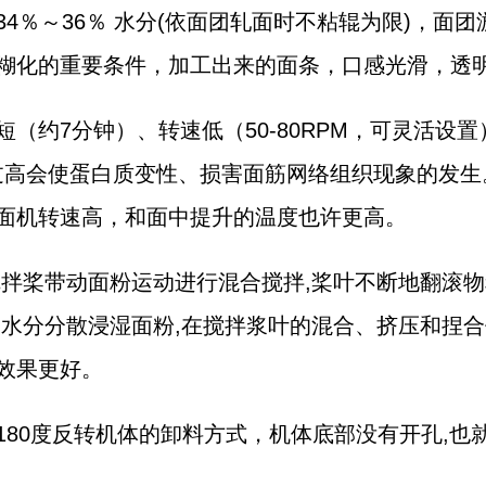
4％～36％ 水分(依面团轧面时不粘辊为限)，面
糊化的重要条件，加工出来的面条，口感光滑，透
（约7分钟）、转速低（50-80RPM，可灵活设
过高会使蛋白质变性、损害面筋网络组织现象的发生
和面机转速高，和面中提升的温度也许更高。
搅拌桨带动面粉运动进行混合搅拌,桨叶不断地翻滚物
，水分分散浸湿面粉,在搅拌浆叶的混合、挤压和捏
效果更好。
180度反转机体的卸料方式，机体底部没有开孔,也